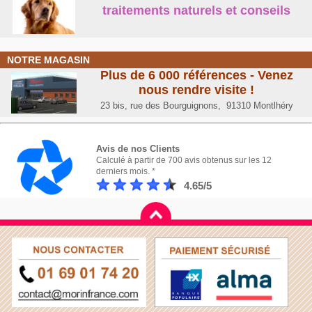
également sélectionné des shampooings et autres soins entièrement
traitements naturels et conseil
s
naturels. Vermifuges et traitement antiparasites sont également déclinés
dans une gamme bio. Pour l’entretien des locaux d’élevage, nous
proposons une gamme entière de produits d’entretien bio. Un chien sain
dans un environnement sain : la combinaison gagnante des
produits
naturels pour chien
.
NOTRE MAGASIN
Plus de 6 000 références - Venez
nous rendre visite !
23 bis, rue des Bourguignons, 91310 Montlhéry
Avis de nos Clients
Calculé à partir de 700 avis obtenus sur les 12
derniers mois. *
4.65/5